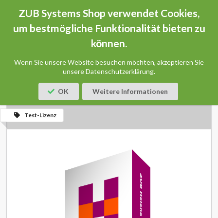
ZUB Systems Shop verwendet Cookies,
um bestmögliche Funktionalität bieten zu
können.
Startseite
Produkte
ZUB Helena Ultra - Testlizenz (30 Tage)
Wenn Sie unsere Website besuchen möchten, akzeptieren Sie
ZUB HELENA ULTRA -
unsere Datenschutzerklärung.
TESTLIZENZ (30 TAGE)
OK
Weitere Informationen
Test-Lizenz